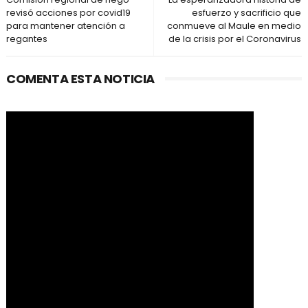
revisó acciones por covid19
esfuerzo y sacrificio que
para mantener atención a
conmueve al Maule en medio
regantes
de la crisis por el Coronavirus
COMENTA ESTA NOTICIA