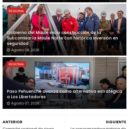
REGIONAL
Gobierno del Maule inicia construcción de la
Subcomisaría Maule Norte con histórica inversión en
seguridad
Agosto 08, 2026
REGIONAL
Paso Pehuenche avanza como alternativa estratégica
a Los Libertadores
Agosto 07, 2026
ANTERIOR
SIGUIENTE
Comisión regional de riego
La esperanzadora historia de