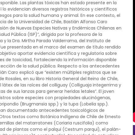
isponible. Las plantas tóxicas han estado presente en la
 lo evidencian diversos registros históricos y científicos
iesgos para la salud humana y animal. En ese contexto, el
ia de la Universidad de Chile, Bastián Alfonso Caro
clusión de Nuevas Especies Nativas y Endémicas Chilenas en
alud Pública (ISP)”, dirigida por la profesora de la
a y la Dra. Mirtha Parada Valderrama, del Instituto de
n fue presentada en el marco del examen de título rendido
bjetivo aportar evidencia científica y regulatoria sobre
 de toxicidad, fortaleciendo la información disponible
otección de la salud pública. Respecto a los antecedentes
tián Caro explicó que “existen múltiples registros que se
Rosales, en su libro Historia General del Reino de Chile,
 látex de las raíces del colliguay (Colliguaja integerrima y
s de sus lanzas para generar heridas letales”. El joven
istros sobre especies con propiedades alucinógenas,
ipondio (Brugmansia spp.) y la tupa (Lobelia spp.).
 han documentado antecedentes toxicológicos de
 “Otros textos como Botánica Indígena de Chile de Ernesto
millas del matarratones (Coriaria ruscifolia) como
ad de plantas como el palqui (Cestrum parqui), el palán-