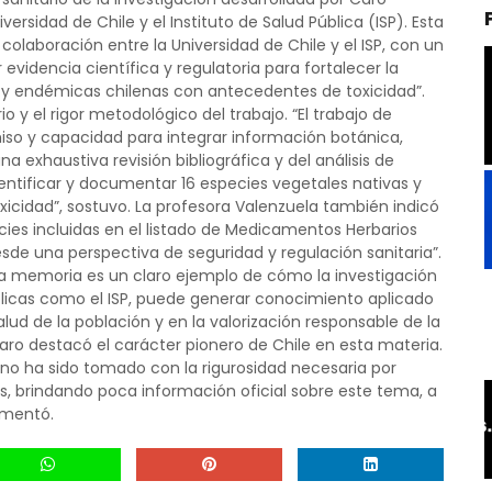
ersidad de Chile y el Instituto de Salud Pública (ISP). Esta
colaboración entre la Universidad de Chile y el ISP, con un
 evidencia científica y regulatoria para fortalecer la
s y endémicas chilenas con antecedentes de toxicidad”.
o y el rigor metodológico del trabajo. “El trabajo de
iso y capacidad para integrar información botánica,
una exhaustiva revisión bibliográfica y del análisis de
dentificar y documentar 16 especies vegetales nativas y
cidad”, sostuvo. La profesora Valenzuela también indicó
cies incluidas en el listado de Medicamentos Herbarios
sde una perspectiva de seguridad y regulación sanitaria”.
a memoria es un claro ejemplo de cómo la investigación
úblicas como el ISP, puede generar conocimiento aplicado
lud de la población y en la valorización responsable de la
 Caro destacó el carácter pionero de Chile en esta materia.
as no ha sido tomado con la rigurosidad necesaria por
 brindando poca información oficial sobre este tema, a
omentó.