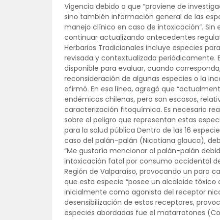
Vigencia debido a que “proviene de investigac
sino también información general de las es
manejo clínico en caso de intoxicación”. Sin 
continuar actualizando antecedentes regulato
Herbarios Tradicionales incluye especies para
revisada y contextualizada periódicamente. En
disponible para evaluar, cuando corresponda, 
reconsideración de algunas especies o la inc
afirmó. En esa línea, agregó que “actualment
endémicas chilenas, pero son escasos, relati
caracterización fitoquímica. Es necesario rea
sobre el peligro que representan estas espec
para la salud pública Dentro de las 16 especie
caso del palán-palán (Nicotiana glauca), debi
“Me gustaría mencionar al palán-palán debid
intoxicación fatal por consumo accidental d
Región de Valparaíso, provocando un paro card
que esta especie “posee un alcaloide tóxico
inicialmente como agonista del receptor nico
desensibilización de estos receptores, provoc
especies abordadas fue el matarratones (Coria