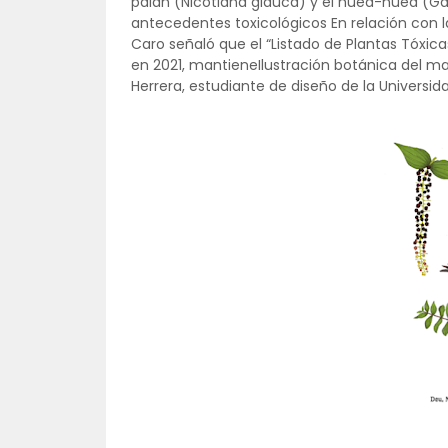
palán (Nicotiana glauca) y el hued-hued (Gau
antecedentes toxicológicos En relación con l
Caro señaló que el “Listado de Plantas Tóxicas
en 2021, mantieneIlustración botánica del mat
Herrera, estudiante de diseño de la Universida