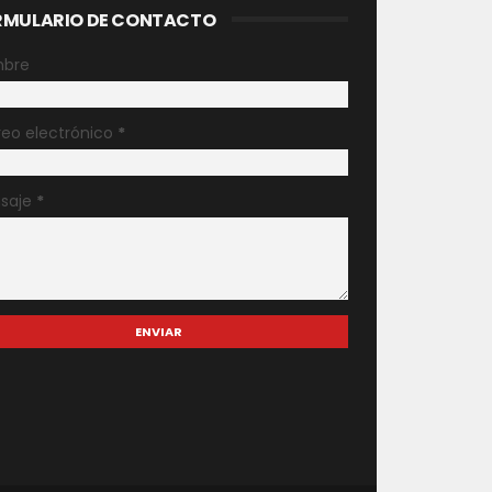
RMULARIO DE CONTACTO
bre
reo electrónico
*
saje
*