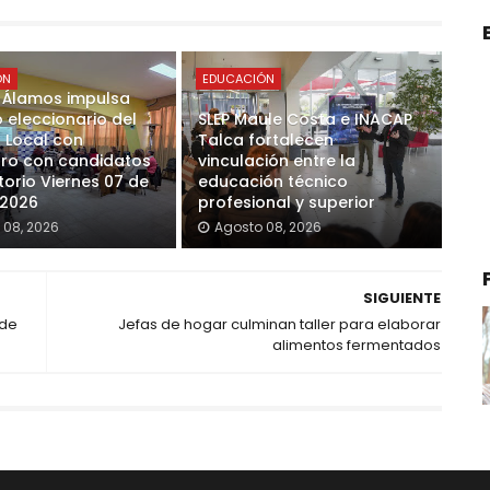
ÓN
EDUCACIÓN
s Álamos impulsa
 eleccionario del
SLEP Maule Costa e INACAP
 Local con
Talca fortalecen
ro con candidatos
vinculación entre la
itorio Viernes 07 de
educación técnico
 2026
profesional y superior
 08, 2026
Agosto 08, 2026
SIGUIENTE
 de
Jefas de hogar culminan taller para elaborar
alimentos fermentados