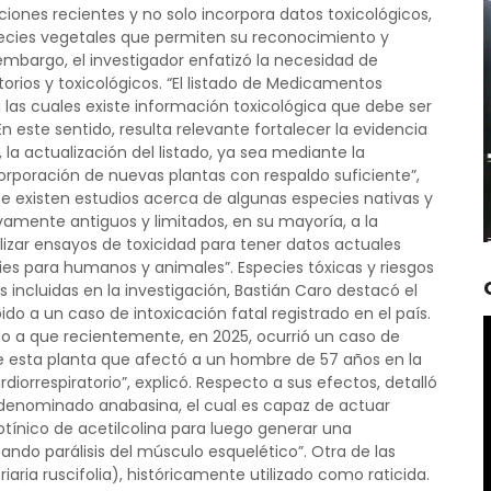
iones recientes y no solo incorpora datos toxicológicos,
pecies vegetales que permiten su reconocimiento y
embargo, el investigador enfatizó la necesidad de
rios y toxicológicos. “El listado de Medicamentos
 las cuales existe información toxicológica que debe ser
 este sentido, resulta relevante fortalecer la evidencia
la actualización del listado, ya sea mediante la
orporación de nuevas plantas con respaldo suficiente”,
e existen estudios acerca de algunas especies nativas y
vamente antiguos y limitados, en su mayoría, a la
lizar ensayos de toxicidad para tener datos actuales
ies para humanos y animales”. Especies tóxicas y riesgos
s incluidas en la investigación, Bastián Caro destacó el
do a un caso de intoxicación fatal registrado en el país.
o a que recientemente, en 2025, ocurrió un caso de
e esta planta que afectó a un hombre de 57 años en la
iorrespiratorio”, explicó. Respecto a sus efectos, detalló
 denominado anabasina, el cual es capaz de actuar
tínico de acetilcolina para luego generar una
ando parálisis del músculo esquelético”. Otra de las
ria ruscifolia), históricamente utilizado como raticida.