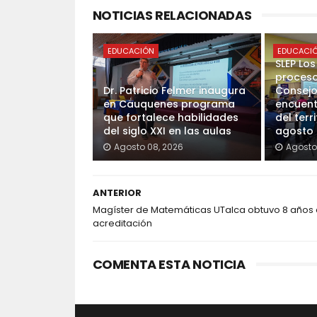
NOTICIAS RELACIONADAS
EDUCACIÓN
EDUCACI
SLEP Lo
proceso
Dr. Patricio Felmer inaugura
Consejo
en Cauquenes programa
encuent
que fortalece habilidades
del terr
del siglo XXI en las aulas
agosto
Agosto 08, 2026
Agosto
ANTERIOR
Magíster de Matemáticas UTalca obtuvo 8 años
acreditación
COMENTA ESTA NOTICIA