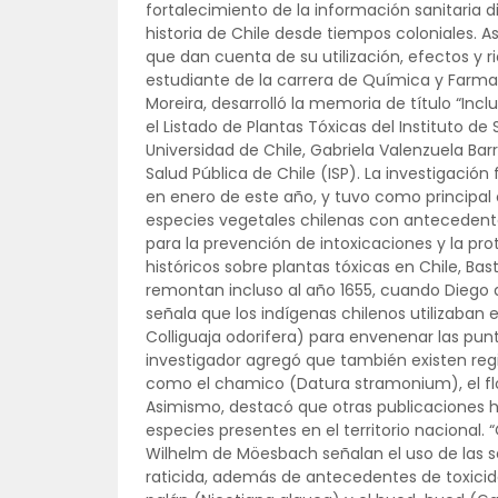
fortalecimiento de la información sanitaria d
historia de Chile desde tiempos coloniales. Así
que dan cuenta de su utilización, efectos y r
estudiante de la carrera de Química y Farmac
Moreira, desarrolló la memoria de título “In
el Listado de Plantas Tóxicas del Instituto de S
Universidad de Chile, Gabriela Valenzuela Barr
Salud Pública de Chile (ISP). La investigació
en enero de este año, y tuvo como principal o
especies vegetales chilenas con antecedentes
para la prevención de intoxicaciones y la pr
históricos sobre plantas tóxicas en Chile, Bas
remontan incluso al año 1655, cuando Diego de 
señala que los indígenas chilenos utilizaban el
Colliguaja odorifera) para envenenar las punta
investigador agregó que también existen reg
como el chamico (Datura stramonium), el flor
Asimismo, destacó que otras publicaciones
especies presentes en el territorio nacional.
Wilhelm de Möesbach señalan el uso de las se
raticida, además de antecedentes de toxicid