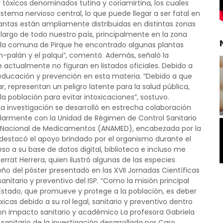
 tóxicos denominados tutina y coriamirtina, los cuales
istema nervioso central, lo que puede llegar a ser fatal en
antas están ampliamente distribuidas en distintas zonas
lo largo de todo nuestro país, principalmente en la zona
n la comuna de Pirque he encontrado algunas plantas
n-palán y el palqui”, comentó. Además, señaló la
actualmente no figuran en listados oficiales. Debido a
a educación y prevención en esta materia. “Debido a que
representan un peligro latente para la salud pública,
la población para evitar intoxicaciones”, sostuvo.
 La investigación se desarrolló en estrecha colaboración
icularmente con la Unidad de Régimen de Control Sanitario
 Nacional de Medicamentos (ANAMED), encabezada por la
 destacó el apoyo brindado por el organismo durante el
eso a su base de datos digital, biblioteca e incluso me
rrat Herrera, quien ilustró algunas de las especies
seño del póster presentado en las XVII Jornadas Científicas
sanitario y preventivo del ISP. “Como la misión principal
 Estado, que promueve y protege a la población, es deber
icas debido a su rol legal, sanitario y preventivo dentro
con impacto sanitario y académico La profesora Gabriela
 sanitario de la investigación desarrollada por Caro