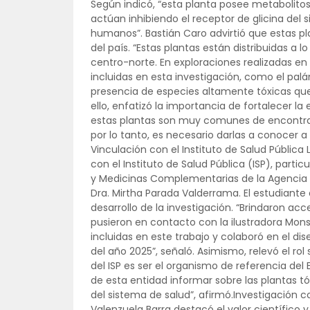
Según indicó, “esta planta posee metabolitos
actúan inhibiendo el receptor de glicina del s
humanos”. Bastián Caro advirtió que estas pl
del país. “Estas plantas están distribuidas a 
centro-norte. En exploraciones realizadas e
incluidas en esta investigación, como el palá
presencia de especies altamente tóxicas que 
ello, enfatizó la importancia de fortalecer l
estas plantas son muy comunes de encontrar, 
por lo tanto, es necesario darlas a conocer a 
Vinculación con el Instituto de Salud Pública
con el Instituto de Salud Pública (ISP), part
y Medicinas Complementarias de la Agencia
Dra. Mirtha Parada Valderrama. El estudiante
desarrollo de la investigación. “Brindaron acc
pusieron en contacto con la ilustradora Monse
incluidas en este trabajo y colaboró en el di
del año 2025”, señaló. Asimismo, relevó el rol 
del ISP es ser el organismo de referencia del
de esta entidad informar sobre las plantas tóx
del sistema de salud”, afirmó.Investigación 
Valenzuela Barra destacó el valor científico y