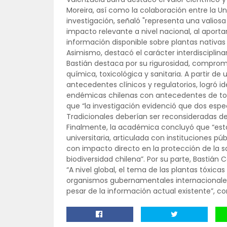
Moreira, así como la colaboración entre la Univ
investigación, señaló "representa una valiosa 
impacto relevante a nivel nacional, al aportar
información disponible sobre plantas nativa
Asimismo, destacó el carácter interdisciplinari
Bastián destaca por su rigurosidad, comprom
química, toxicológica y sanitaria. A partir de 
antecedentes clínicos y regulatorios, logró i
endémicas chilenas con antecedentes de toxi
que “la investigación evidenció que dos espe
Tradicionales deberían ser reconsideradas de
Finalmente, la académica concluyó que “est
universitaria, articulada con instituciones p
con impacto directo en la protección de la sa
biodiversidad chilena”. Por su parte, Bastián
“A nivel global, el tema de las plantas tóxic
organismos gubernamentales internacionales,
pesar de la información actual existente”, c